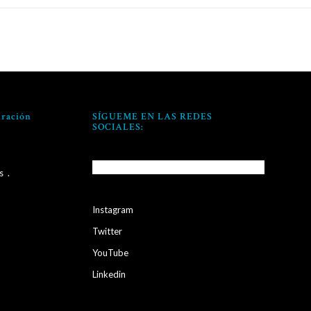
iración
SÍGUEME EN LAS REDES
SOCIALES:
s
.
Instagram
Twitter
YouTube
Linkedin