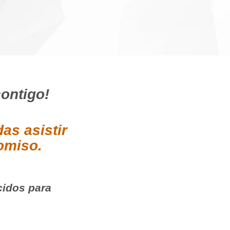
contigo!
as asistir
romiso.
cidos para