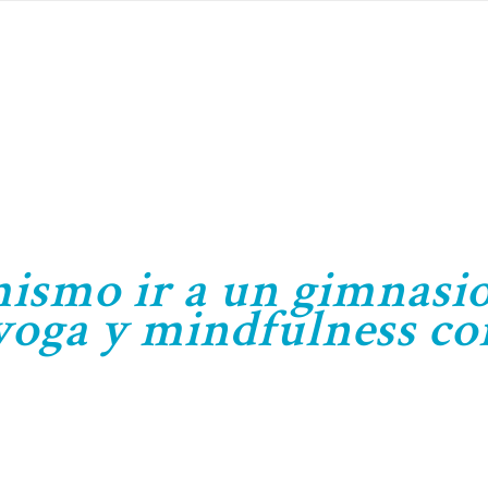
Clases de
Yoga en
Manresa:
Kundalini
mismo ir a un gimnasi
 yoga y mindfulness co
Yoga