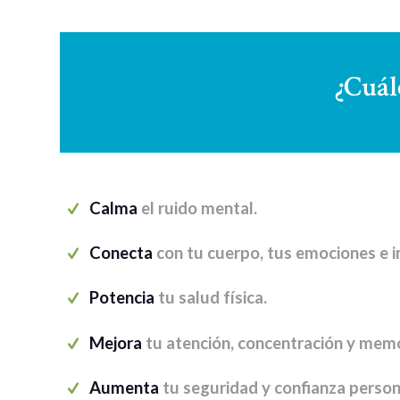
¿Cuál
Calma
el ruido mental.
Conecta
con tu cuerpo, tus emociones e in
Potencia
tu salud física.
Mejora
tu atención, concentración y memo
Aumenta
tu seguridad y confianza person