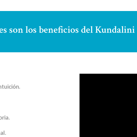
es son los beneficios del Kundalini
tuición.
ria.
al.