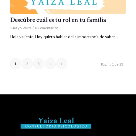
Descúbre cuál es tu rol en tu família
8 mayo, 2025
/
0 Comentarios
Hola valiente, Hoy quiero hablar de la importancia de saber…
1
2
3
›
»
Página 1 de 23