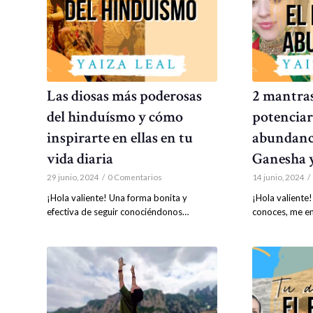
Las diosas más poderosas
2 mantras
del hinduísmo y cómo
potenciar
inspirarte en ellas en tu
abundanci
vida diaria
Ganesha 
29 junio, 2024
/
0 Comentarios
14 junio, 2024
/
¡Hola valiente! Una forma bonita y
¡Hola valiente
efectiva de seguir conociéndonos…
conoces, me e