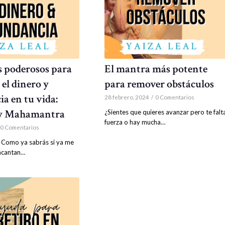
 poderosos para
El mantra más potente
 el dinero y
para remover obstáculos
a en tu vida:
28 febrero, 2024
/
0 Comentarios
y Mahamantra
¿Sientes que quieres avanzar pero te falt
fuerza o hay mucha…
0 Comentarios
! Como ya sabrás si ya me
ncantan…