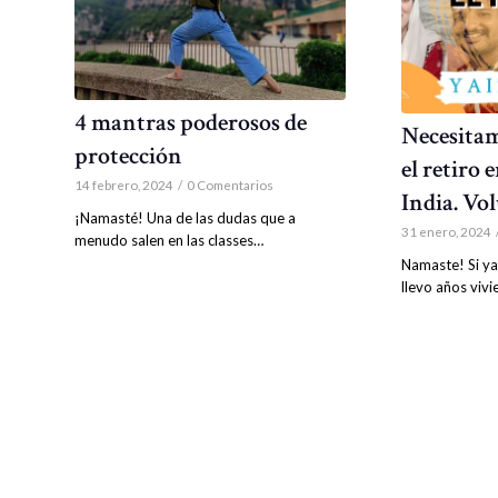
4 mantras poderosos de
Necesitam
protección
el retiro 
14 febrero, 2024
/
0 Comentarios
India. Vo
¡Namasté! Una de las dudas que a
31 enero, 2024
menudo salen en las classes…
Namaste! Si ya
llevo años viv