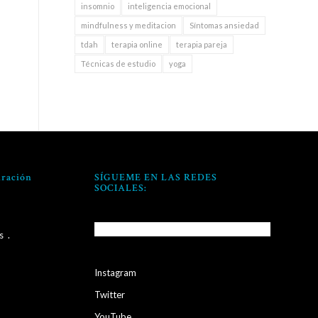
insomnio
inteligencia emocional
mindfulness y meditacion
Síntomas ansiedad
tdah
terapia online
terapia pareja
Técnicas de estudio
yoga
iración
SÍGUEME EN LAS REDES
SOCIALES:
s
.
Instagram
Twitter
YouTube