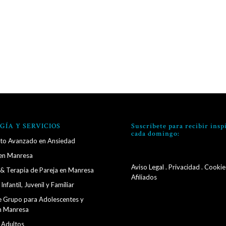
GÍA Y SERVICIOS
Suscríbete para recibir insp
cada domingo:
to Avanzado en Ansiedad
en Manresa
Aviso Legal
.
Privacidad
.
Cookie
 & Terapia de Pareja en Manresa
Afiliados
Infantil, Juvenil y Familiar
e Grupo para Adolescentes y
n Manresa
 Adultos