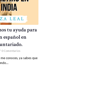
os tu ayuda para
en español en
luntariado.
/
0 Comentarios
 me conoces, ya sabes que
iendo…