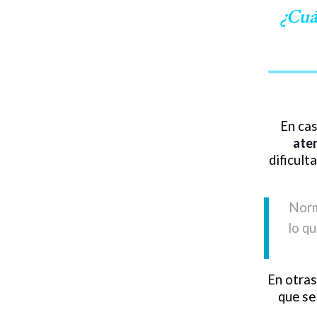
¿Cuá
En cas
aten
dificult
Norm
lo q
En otras
que se