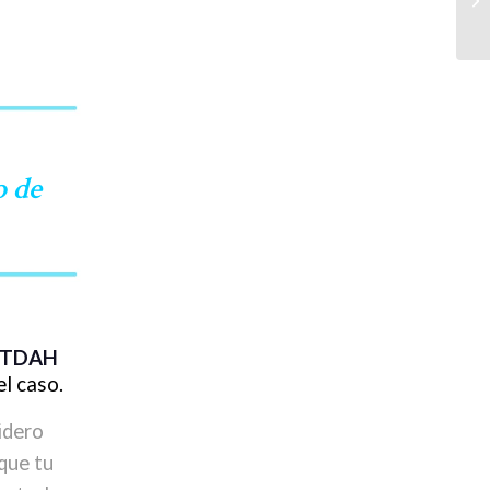
o de
e TDAH
el caso.
idero
que tu