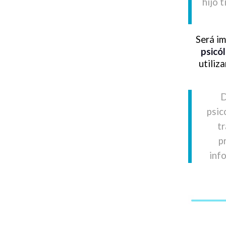
hijo 
Será im
psicól
utiliz
D
psic
tr
p
inf