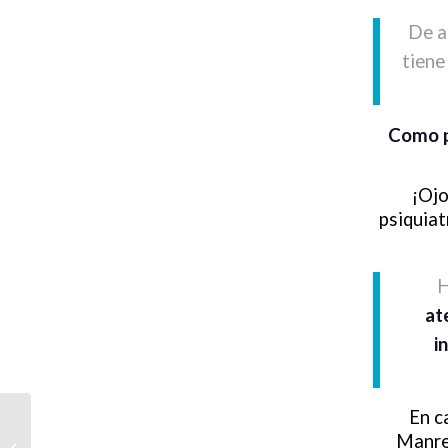
De a
tiene
Como p
¡Ojo
psiquiat
H
at
in
En c
Valoració, diagnóstic i
Manre
tractament TDAH