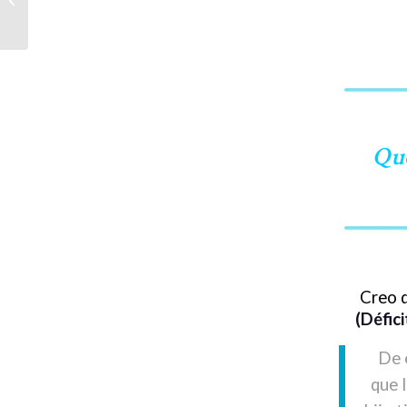
Manresa (català)
Que
Creo q
(Défici
De 
que 