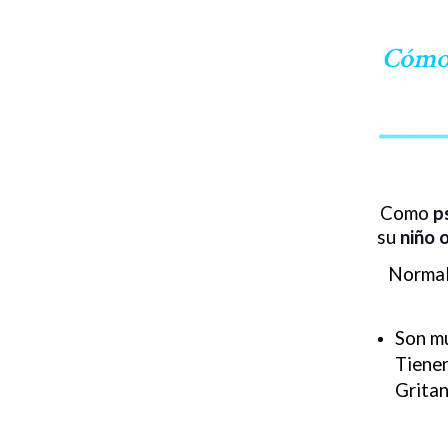
Cómo 
Como
ps
su
niño o
Normal
Son mu
Tienen
Gritan