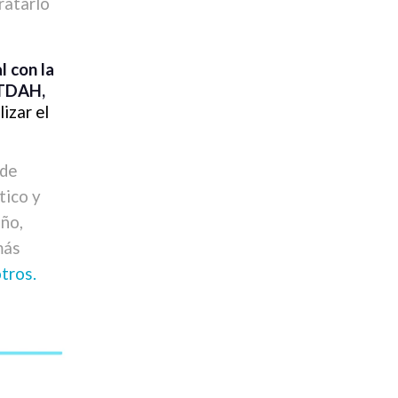
ratarlo
 con la
 TDAH,
izar el
 de
tico y
iño,
más
tros.