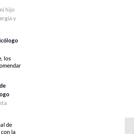
i hijo
ergía y
icólogo
, los
ecomendar
 de
logo
nta
al de
con la