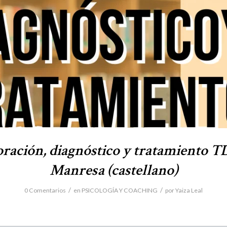
oración, diagnóstico y tratamiento 
Manresa (castellano)
/
/
0 Comentarios
en
PSICOLOGÍA Y COACHING
por
Yaiza Leal