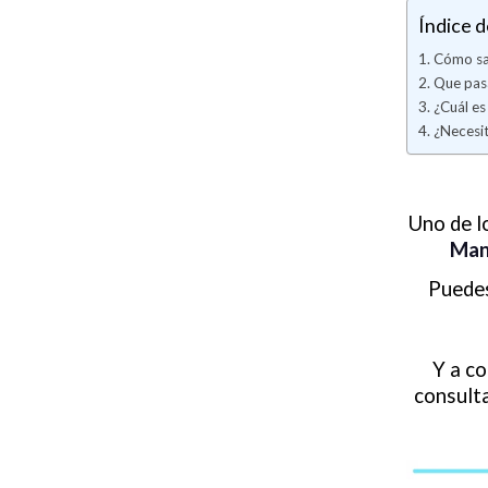
Índice d
Cómo sab
Que pasa
¿Cuál es
¿Necesit
Uno de l
Man
Puedes
Y a co
consult