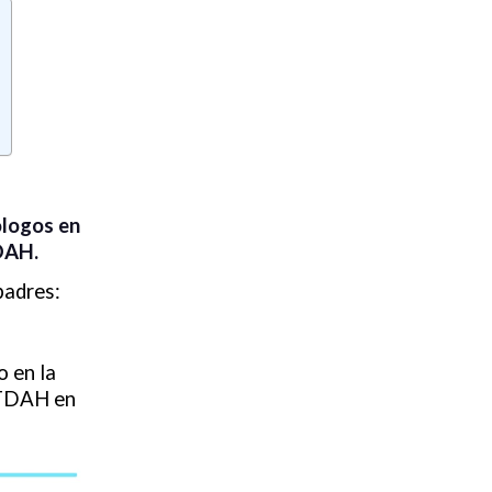
ólogos en
TDAH.
padres:
o en la
 TDAH en