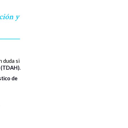
ción y
 duda si
d (TDAH).
stico de
.