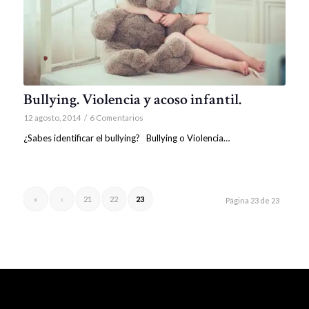
Bullying. Violencia y acoso infantil.
12 agosto, 2014
/
6 Comentarios
¿Sabes identificar el bullying? Bullying o Violencia…
«
‹
21
22
23
Página 23 de 23