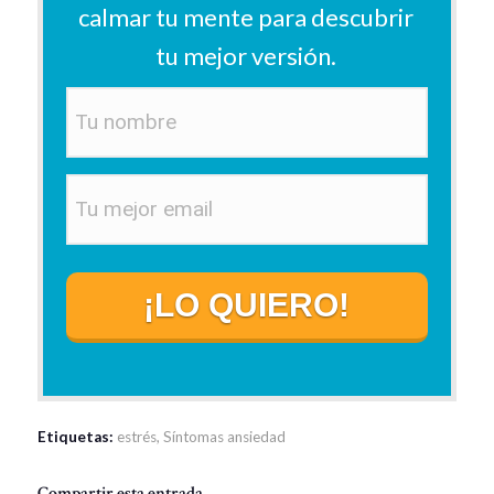
calmar tu mente p
ara descubrir
tu mejor versión
.
¡LO QUIERO!
Etiquetas:
estrés
,
Síntomas ansiedad
Compartir esta entrada