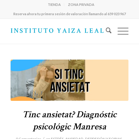
TIENDA
ZONA PRIVADA
Reserva ahora tu primera sesión de valoración llamando al 659 023 967
Tinc ansietat? Diagnóstic
psicológic Manresa
/
0 Comentarios
en
ESTRÉS, ANSIEDAD, DEPRESIÓN Y FOBIAS
,