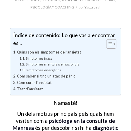
/
PSICOLOGÍA Y COACHING
por
Yaiza Leal
Índice de contenido: Lo que vas a encontrar
es...
Quins són els símptomes de l’ansietat
Símptomes físics
Símptomes mentals o emocionals
Símptomes energétics
Com saber si tinc un atac de pànic
Com curar l’ansietat
Test d’ansietat
Namasté!
Un dels motius principals pels quals hem
visiten com a
psicòloga en la consulta de
Manresa
és per descobrir si hi ha
diagnóstic