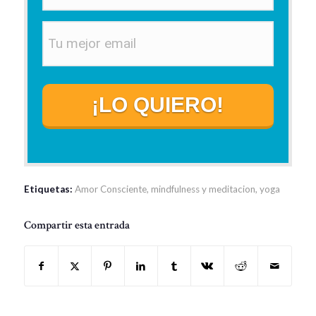
¡LO QUIERO!
Etiquetas:
Amor Consciente
,
mindfulness y meditacion
,
yoga
Compartir esta entrada