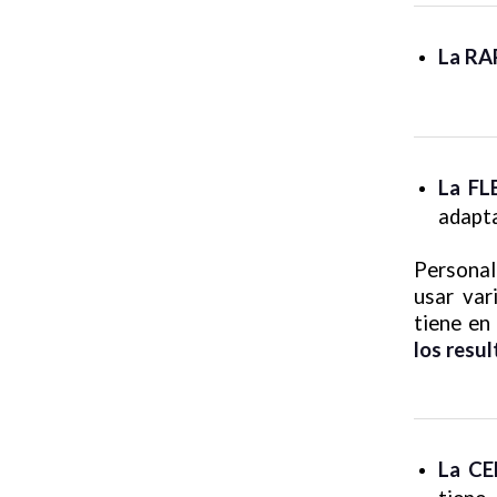
La RA
La FL
adapta
Personal
usar var
tiene en
los resu
La CE