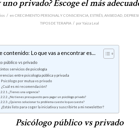
 uno privado? Escoge el más adecuad
/
ios
en
CRECIMIENTO PERSONAL Y CONSCIENCIA
,
ESTRÉS, ANSIEDAD, DEPRES
/
TIPOS DE TERAPIA
por
Yaiza Leal
e contenido: Lo que vas a encontrar es...
o público vs privado
tintos servicios de psicología
erencias entre psicología pública y privada
Psicólogo por mutua vs privado
¿Cuál es mi recomendación?
¿Tienes una urgencia?
¿No tienes presupuesto para pagar un psicólogo privado?
¿Quieres solucionar tu problema cueste lo que cueste?
¿Estás listo para coger la iniciativa y suscribirte a mi newsletter?
Psicólogo público vs privado