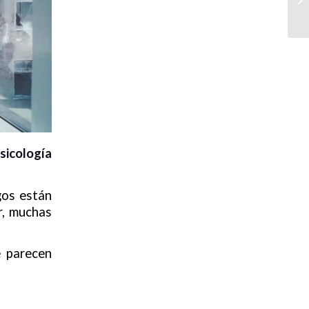
sicología
gos están
r, muchas
e parecen