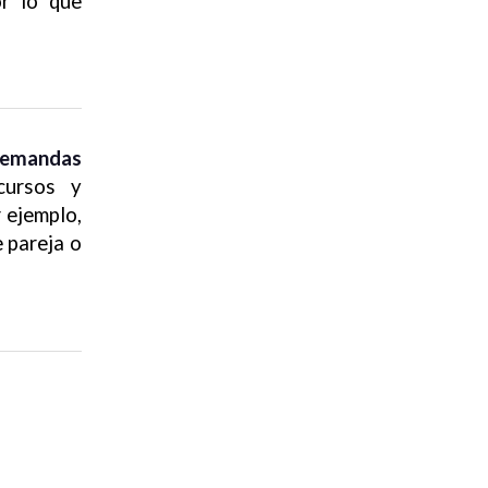
or lo que
demandas
ursos y
 ejemplo,
 pareja o