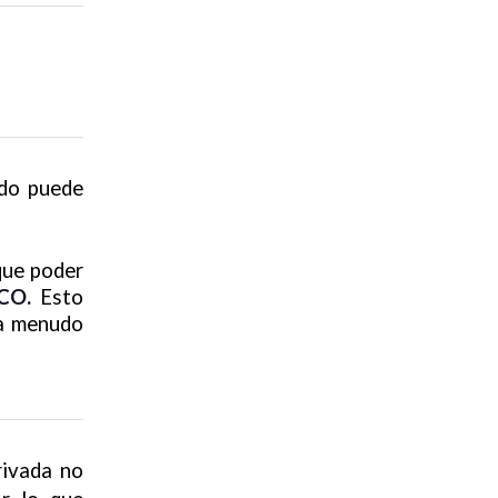
ado puede
que poder
CO.
Esto
 a menudo
rivada no