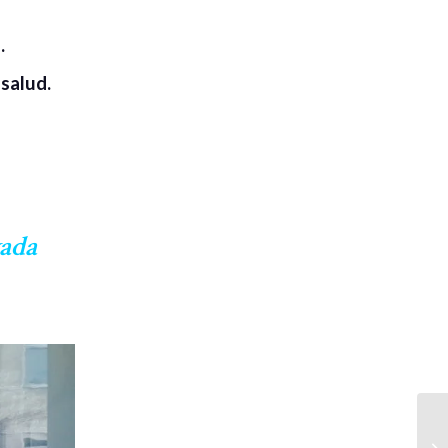
.
salud.
vada