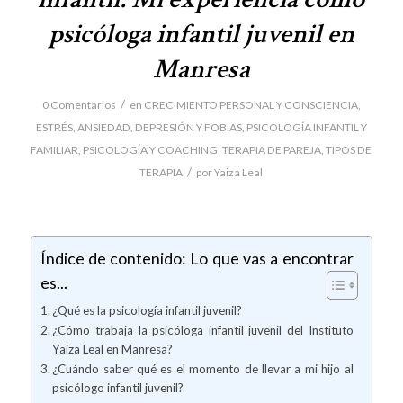
psicóloga infantil juvenil en
Manresa
/
0 Comentarios
en
CRECIMIENTO PERSONAL Y CONSCIENCIA
,
ESTRÉS, ANSIEDAD, DEPRESIÓN Y FOBIAS
,
PSICOLOGÍA INFANTIL Y
FAMILIAR
,
PSICOLOGÍA Y COACHING
,
TERAPIA DE PAREJA
,
TIPOS DE
/
TERAPIA
por
Yaiza Leal
Índice de contenido: Lo que vas a encontrar
es...
¿Qué es la psicología infantil juvenil?
¿Cómo trabaja la psicóloga infantil juvenil del Instituto
Yaiza Leal en Manresa?
¿Cuándo saber qué es el momento de llevar a mi hijo al
psicólogo infantil juvenil?