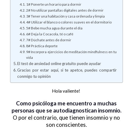
1# Ponerte un horario para dormir
2# No utilizar pantallas digitales antes de dormir
3# Tener una habitación y casa ordenada y limpia
4# Utilizar el blanco o colores suaves en el dormitorio
5# Bebe mucha agua durante el día
6# Deja la Cocacola, té o café
7# Dúchate antes de dormir
8# Práctica deporte
9# Incorpora ejercicios de meditación mindfulness en tu
vida
El test de ansiedad online gratuito puede ayudar
Gracias por estar aquí, si te apetce, puedes compartir
conmigo tu opinión
Hola valiente!
Como psicóloga me encuentro a muchas
personas que se autodiagnostican insomnio.
O por el contrario, que tienen insomnio y no
son conscientes.