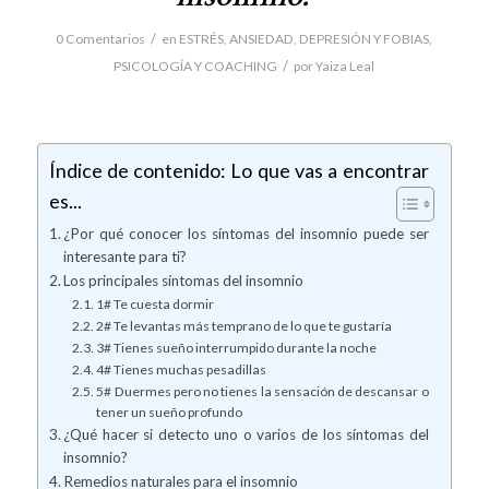
/
0 Comentarios
en
ESTRÉS, ANSIEDAD, DEPRESIÓN Y FOBIAS
,
/
PSICOLOGÍA Y COACHING
por
Yaiza Leal
Índice de contenido: Lo que vas a encontrar
es...
¿Por qué conocer los síntomas del insomnio puede ser
interesante para ti?
Los principales síntomas del insomnio
1# Te cuesta dormir
2# Te levantas más temprano de lo que te gustaría
3# Tienes sueño interrumpido durante la noche
4# Tienes muchas pesadillas
5# Duermes pero no tienes la sensación de descansar o
tener un sueño profundo
¿Qué hacer si detecto uno o varios de los síntomas del
insomnio?
Remedios naturales para el insomnio