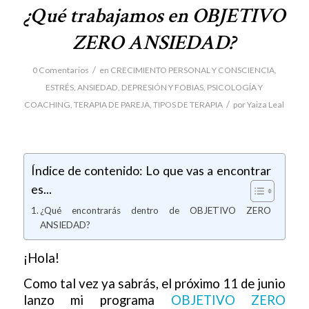
¿Qué trabajamos en OBJETIVO
ZERO ANSIEDAD?
/
0 Comentarios
en
CRECIMIENTO PERSONAL Y CONSCIENCIA
,
ESTRÉS, ANSIEDAD, DEPRESIÓN Y FOBIAS
,
PSICOLOGÍA Y
/
COACHING
,
TERAPIA DE PAREJA
,
TIPOS DE TERAPIA
por
Yaiza Leal
Índice de contenido: Lo que vas a encontrar
es...
¿Qué encontrarás dentro de OBJETIVO ZERO
ANSIEDAD?
¡Hola!
Como tal vez ya sabrás, el próximo 11 de junio
lanzo mi programa
OBJETIVO ZERO