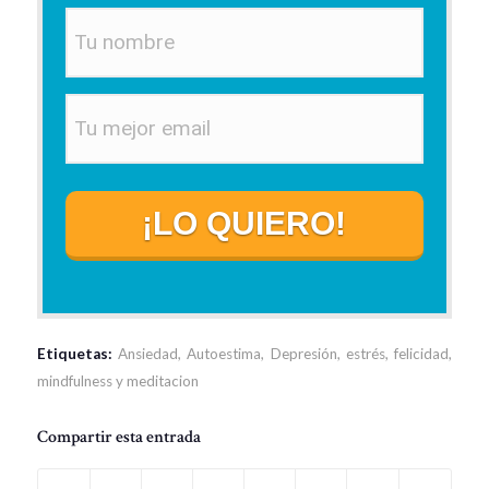
¡LO QUIERO!
Etiquetas:
Ansiedad
,
Autoestima
,
Depresión
,
estrés
,
felicidad
,
mindfulness y meditacion
Compartir esta entrada