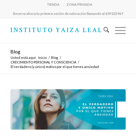
TIENDA
ZONA PRIVADA
Reserva ahora tu primera sesión de valoración llamando al 659 023 967
Blog
Usted está aquí:
Inicio
/
Blog
/
CRECIMIENTO PERSONAL Y CONSCIENCIA
/
El verdadero (y único) motivo por el que tienes ansiedad
dice:
dice:
dice: