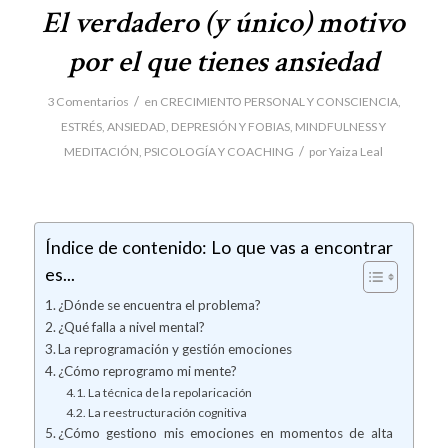
El verdadero (y único) motivo
por el que tienes ansiedad
/
3 Comentarios
en
CRECIMIENTO PERSONAL Y CONSCIENCIA
,
ESTRÉS, ANSIEDAD, DEPRESIÓN Y FOBIAS
,
MINDFULNESS Y
/
MEDITACIÓN
,
PSICOLOGÍA Y COACHING
por
Yaiza Leal
Índice de contenido: Lo que vas a encontrar
es...
¿Dónde se encuentra el problema?
¿Qué falla a nivel mental?
La reprogramación y gestión emociones
¿Cómo reprogramo mi mente?
La técnica de la repolaricación
La reestructuración cognitiva
¿Cómo gestiono mis emociones en momentos de alta