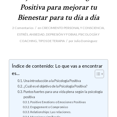
Positiva para mejorar tu
Bienestar para tu día a día
/
2 Comentarios
en
CRECIMIENTO PERSONAL Y CONSCIENCIA
,
ESTRÉS, ANSIEDAD, DEPRESIÓN Y FOBIAS
,
PSICOLOGÍA Y
/
COACHING
,
TIPOS DE TERAPIA
por
Julio Dominguez
Índice de contenido: Lo que vas a encontrar
es...
Una introducción a la Psicología Positiva
¿Cuál es el objetivo de la Psicología Positiva?
Puntos fuertes para una vida plena según la psicología
positiva
Positive Emotions o Emociones Positivas
Engagement o Compromiso
Relationships: Las relaciones.
Meaning o significado